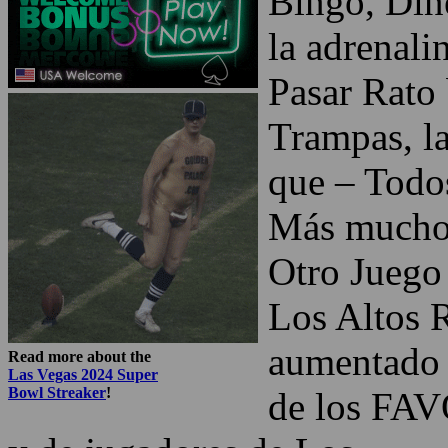
Bingo, Din
la adrenali
Pasar Rato
Trampas, la
que – Todo
Más muchos
Otro Juego 
Los Altos 
aumentado 
Read more about the
Las Vegas 2024 Super
Bowl Streaker
!
de los FA