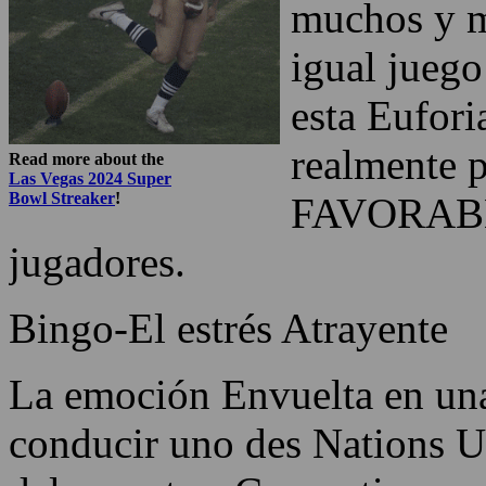
muchos y m
igual juego
esta Eufori
realmente p
Read more about the
Las Vegas 2024 Super
Bowl Streaker
!
FAVORABLE
jugadores.
Bingo-El estrés Atrayente
La emoción Envuelta en una
conducir uno des Nations U