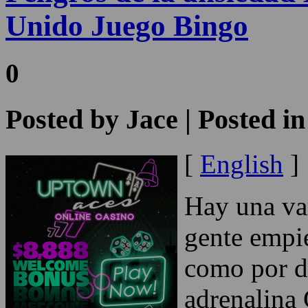
Unido Juego Bingo
0
Posted by
Jace
| Posted i
[
English
]
Hay una var
gente empi
como por d
adrenalina 