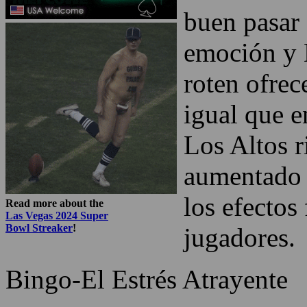
buen pasar 
emoción y 
roten ofre
igual que e
Los Altos r
aumentado 
los efectos
Read more about the
Las Vegas 2024 Super
Bowl Streaker
!
jugadores.
Bingo-El Estrés Atrayente