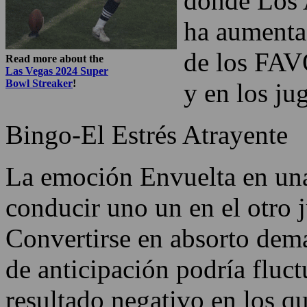
donde Los A
ha aumenta
de los FAV
Read more about the
Las Vegas 2024 Super
Bowl Streaker
!
y en los ju
Bingo-El Estrés Atrayente
La emoción Envuelta en un
conducir uno un en el otro 
Convertirse en absorto dema
de anticipación podría fluct
resultado negativo en los q