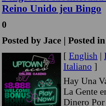
Reino Unido jeu Bingo
0
Posted by
Jace
| Posted i
[
English
|
Italiano
]
Hay Una Va
La Gente e
Dinero Por