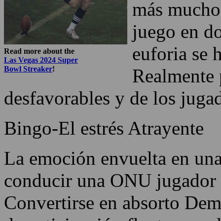
más muchos.
juego en do
euforia se
Read more about the
Las Vegas 2024 Super
Bowl Streaker
!
Realmente p
desfavorables y de los juga
Bingo-El estrés Atrayente
La emoción envuelta en una
conducir una ONU jugador e
Convertirse en absorto Dema