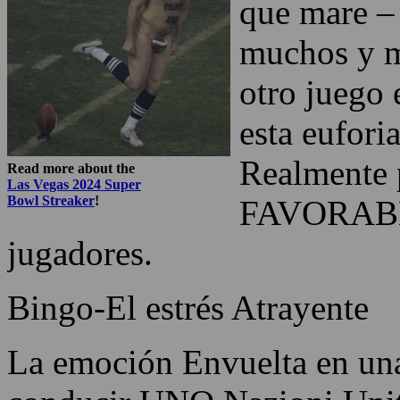
que mare –
muchos y m
otro juego 
esta eufori
Realmente p
Read more about the
Las Vegas 2024 Super
Bowl Streaker
!
FAVORABLE
jugadores.
Bingo-El estrés Atrayente
La emoción Envuelta en una