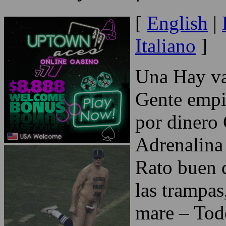
[
English
|
Italiano
]
Una Hay var
Gente emp
por dinero
Adrenalina 
Rato buen d
las trampas
mare – Tod