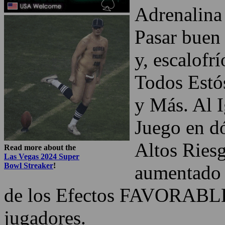
Adrenalina
Pasar buen
y, escalofr
Todos Est
y Más. Al I
Juego en dó
Altos Riesg
Read more about the
Las Vegas 2024 Super
Bowl Streaker
!
aumentado 
de los Efectos FAVORABLE
jugadores.