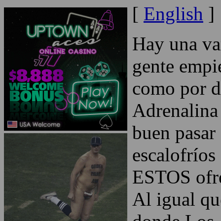
[
English
]
Hay una var
gente empi
como por d
Adrenalina
buen pasar 
escalofrío
ESTOS ofre
Al igual qu