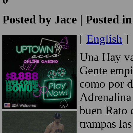
Posted by
Jace
| Posted i
[
English
]
Una Hay var
Gente empi
como por di
Adrenalina
buen Rato d
trampas las