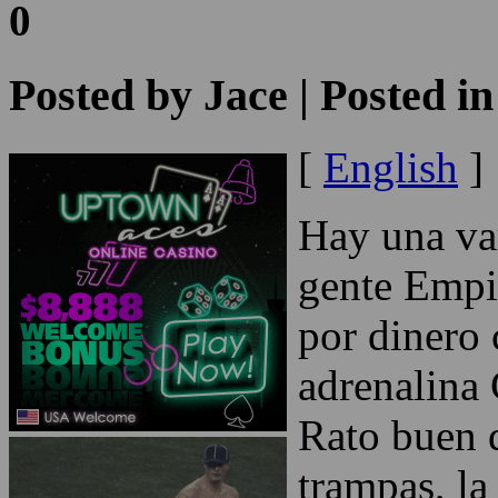
0
Posted by
Jace
| Posted i
[
English
]
Hay una var
gente Empi
por dinero 
adrenalina 
Rato buen d
trampas, la