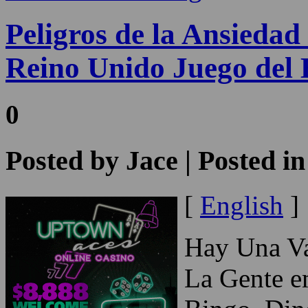
Peligros de la Ansied
Reino Unido Juego del 
0
Posted by
Jace
| Posted i
[
English
]
Hay Una Va
La Gente 