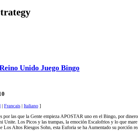
trategy
l Reino Unido Juego Bingo
10
l
|
Français
|
Italiano
]
s por las que la Gente empieza APOSTAR uno en el Bingo, por dinero 
ni Unite. Los Picos y las trampas, la emoción Escalofrios y lo que mar
e Los Altos Riesgos Sohn, esta Euforia se ha Aumentado su porción rea