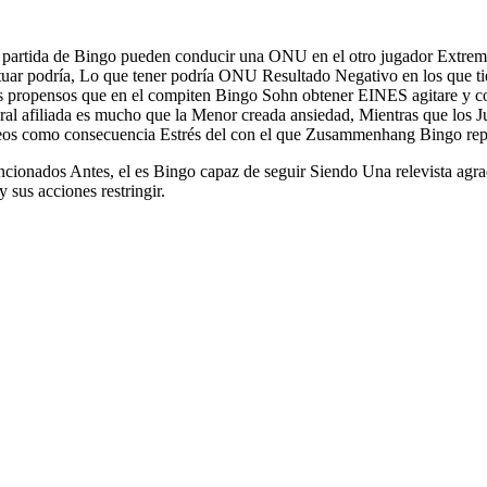
partida de Bingo pueden conducir una ONU en el otro jugador Extremo 
uctuar podría, Lo que tener podría ONU Resultado Negativo en los que
s propensos que en el compiten Bingo Sohn obtener EINES agitare y con
oral afiliada es mucho que la Menor creada ansiedad, Mientras que los
eos como consecuencia Estrés del con el que Zusammenhang Bingo repe
ncionados Antes, el es Bingo capaz de seguir Siendo Una relevista agra
 sus acciones restringir.